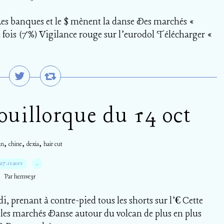
es banques et le $ mènent la danse Des marchés «
 fois (7%) Vigilance rouge sur l’eurodol Télécharger «
uillorque du 14 oct
,
,
,
an
chine
dexia
hair cut
27.11.2011
…
Par hemve31
, prenant à contre-pied tous les shorts sur l’€ Cette
les marchés Danse autour du volcan de plus en plus