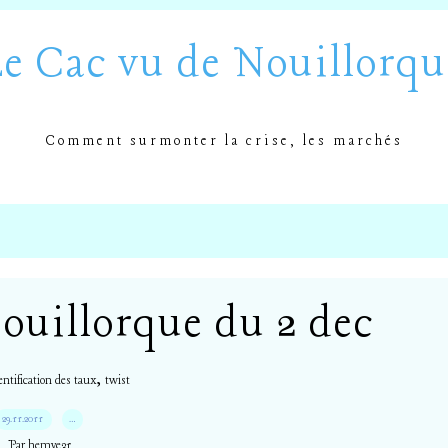
Le Cac vu de Nouillorqu
Comment surmonter la crise, les marchés
ouillorque du 2 dec
,
entification des taux
twist
29.11.2011
…
Par hemve31