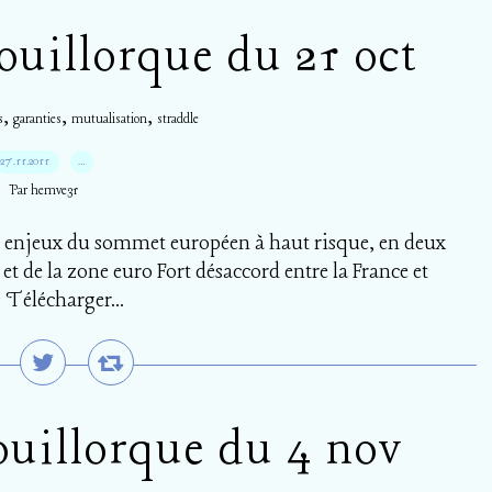
uillorque du 21 oct
,
,
,
s
garanties
mutualisation
straddle
27.11.2011
…
Par hemve31
s enjeux du sommet européen à haut risque, en deux
et de la zone euro Fort désaccord entre la France et
 Télécharger...
ouillorque du 4 nov