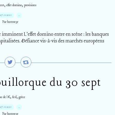
,
,
ent
effet domino
provisions
27.11.2011
…
Par hemve31
 imminent L’effet domino entre en scène : les banques
apitalisées. Défiance vis-à-vis des marchés européens
uillorque du 30 sept
,
,
se de l €
fesf
grèce
27.11.2011
…
Par hemve31