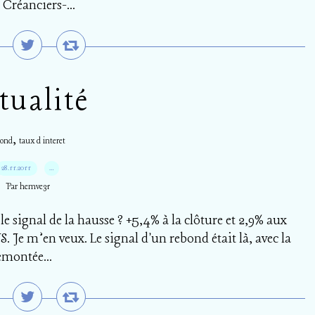
Créanciers-...
tualité
,
bond
taux d interet
28.11.2011
…
Par hemve31
e signal de la hausse ? +5,4% à la clôture et 2,9% aux
S. Je m’en veux. Le signal d'un rebond était là, avec la
emontée...