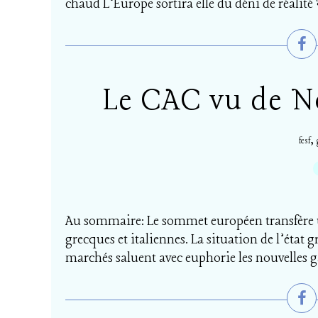
chaud L’Europe sortira elle du déni de réalité
Le CAC vu de No
,
fesf
Au sommaire: Le sommet européen transfère u
grecques et italiennes. La situation de l’état g
marchés saluent avec euphorie les nouvelles ga