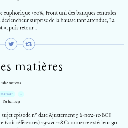
ne euphorique +10%, Front uni des banques centrales
déclencheur surprise de la hausse tant attendue, La
 », puis retour...
es matières
table matières
28.11.2011
…
Par hemve31
7 sujet episode n° date Ajustement 3 6-nov.-10 BCE
ce (voir références) 19-avr.-18 Commerce extérieur 30