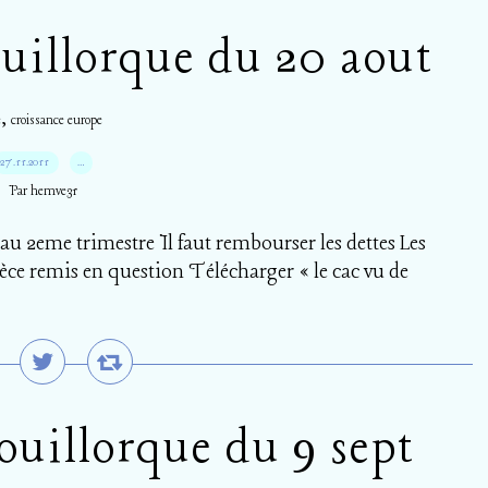
uillorque du 20 aout
,
e
croissance europe
27.11.2011
…
Par hemve31
u 2eme trimestre Il faut rembourser les dettes Les
èce remis en question Télécharger « le cac vu de
uillorque du 9 sept