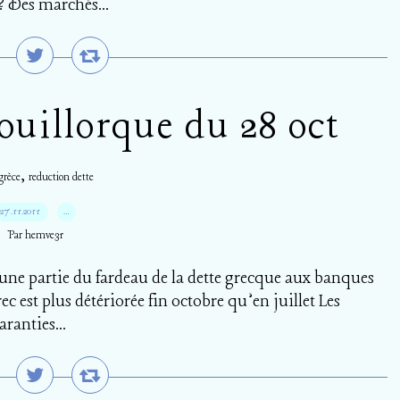
 ? Des marchés...
uillorque du 28 oct
,
grèce
reduction dette
27.11.2011
…
Par hemve31
ne partie du fardeau de la dette grecque aux banques
rec est plus détériorée fin octobre qu’en juillet Les
ranties...