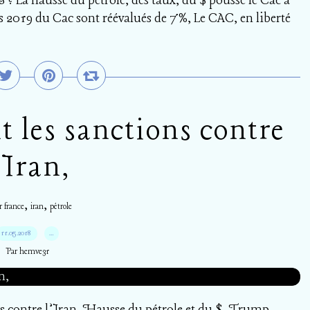
 ? La hausse du pétrole, des taux, du $ pousse le Cac à
ces 2019 du Cac sont réévalués de 7%, Le CAC, en liberté
 les sanctions contre
’Iran,
,
,
r france
iran
pétrole
11.05.2018
…
Par hemve31