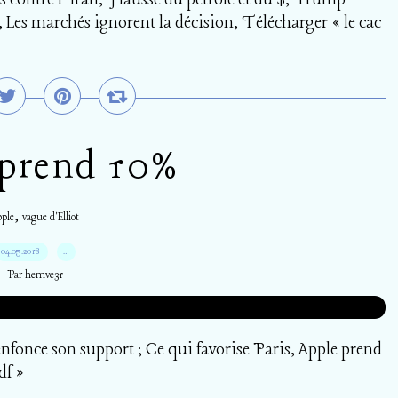
s contre l’Iran, Hausse du pétrole et du $, Trump
 Les marchés ignorent la décision, Télécharger « le cac
 prend 10%
,
ple
vague d'Elliot
04.05.2018
…
Par hemve31
nfonce son support ; Ce qui favorise Paris, Apple prend
df »