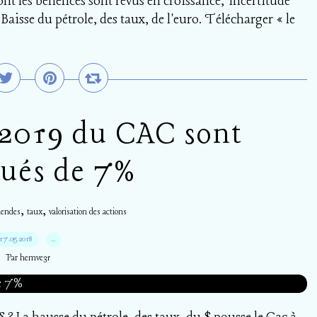
ont les bénéfices sont revus en croissance, Incertitude
 Baisse du pétrole, des taux, de l'euro. Télécharger « le
 2019 du CAC sont
lués de 7%
,
,
dendes
taux
valorisation des actions
17.05.2018
…
Par hemve31