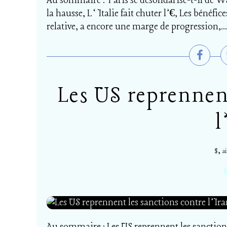
Au sommaire : Paris se désolidarise-t-il de WS
la hausse, L‘Italie fait chuter l’€, Les bénéfi
relative, a encore une marge de progression,...
Les US reprennent
l
,
$
ai