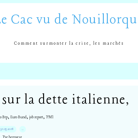
Le Cac vu de Nouillorqu
Comment surmonter la crise, les marchés
ur la dette italienne,
,
,
,
o Btp
Euro Bund
job report
PMI
31.05.2018
…
Par hemve31