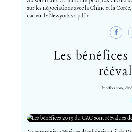
Au sommaire : L’Italie fait peur, Les valeurs d
sur les négociations avec la Chine et la Corée,
cac vu de Newyork 21.pdf »
Les bénéfices
rééva
,
bénéfices 2019
divi