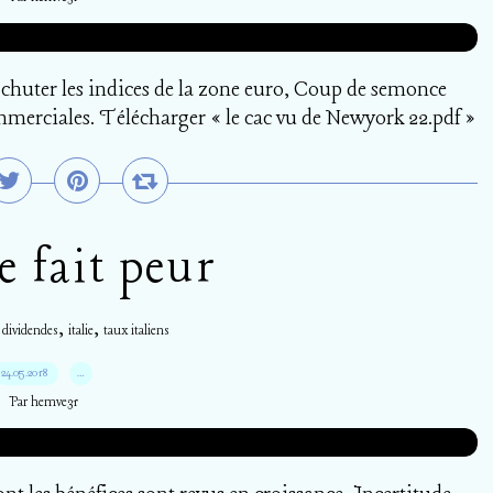
t chuter les indices de la zone euro, Coup de semonce
ommerciales. Télécharger « le cac vu de Newyork 22.pdf »
ie fait peur
,
,
,
dividendes
italie
taux italiens
24.05.2018
…
Par hemve31