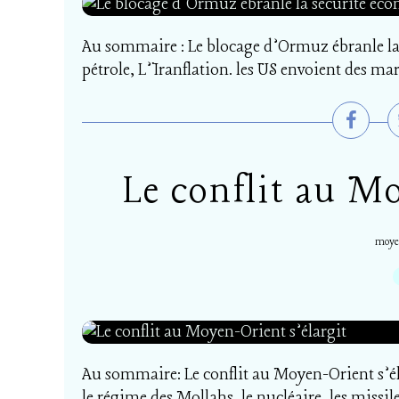
Au sommaire : Le blocage d’Ormuz ébranle la
pétrole, L’Iranflation. les US envoient des mar
Le conflit au M
moye
Au sommaire: Le conflit au Moyen-Orient s’él
le régime des Mollahs, le nucléaire, les missile