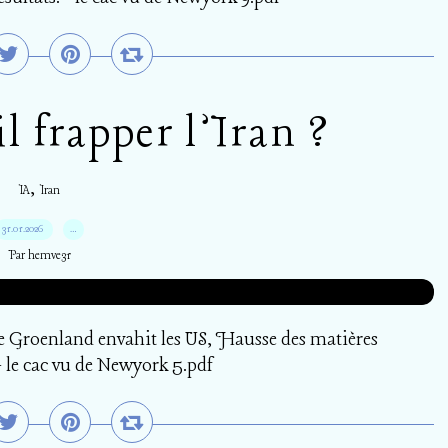
l frapper l’Iran ?
,
IA
Iran
31.01.2026
…
Par hemve31
Le Groenland envahit les US, Hausse des matières
- le cac vu de Newyork 5.pdf