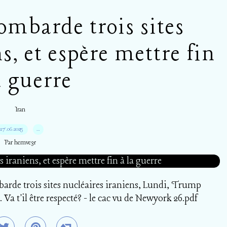
mbarde trois sites
s, et espère mettre fin
a guerre
Iran
27.06.2025
…
Par hemve31
e trois sites nucléaires iraniens, Lundi, Trump
 Va t'il être respecté? - le cac vu de Newyork 26.pdf