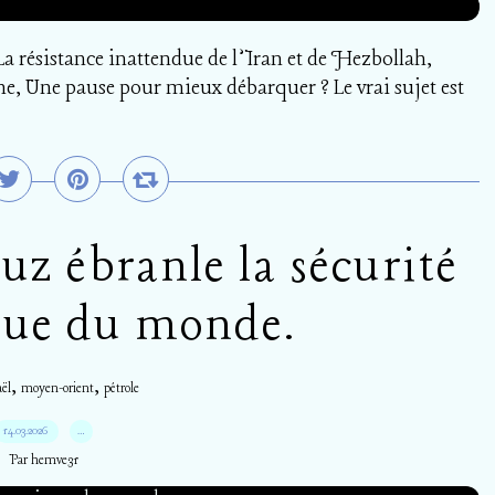
La résistance inattendue de l’Iran et de Hezbollah,
, Une pause pour mieux débarquer ? Le vrai sujet est
z ébranle la sécurité
ue du monde.
,
,
aël
moyen-orient
pétrole
14.03.2026
…
Par hemve31