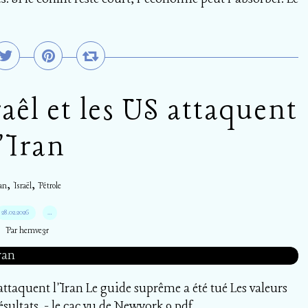
.
êl et les US attaquent
l'Iran
,
,
an
Israël
Pétrole
28.02.2026
…
Par hemve31
ttaquent l'Iran Le guide suprême a été tué Les valeurs
sultats. - le cac vu de Newyork 9.pdf