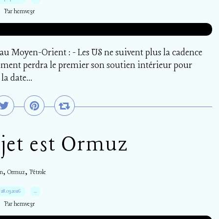
Par hemve31
 au Moyen-Orient : - Les US ne suivent plus la cadence
nement perdra le premier son soutien intérieur pour
la date...
ujet est Ormuz
,
,
an
Ormuz
Pétrole
28.03.2026
…
Par hemve31