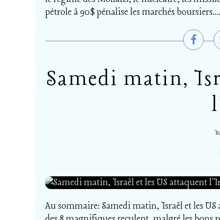
pétrole à 90$ pénalise les marchés boursiers...
Samedi matin, Isra
Ir
Au sommaire: Samedi matin, Israêl et les US a
des 8 magnifiques reculent, malgré les bons ré