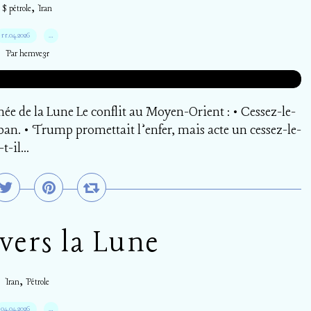
,
$ pétrole
Iran
11.04.2026
…
Par hemve31
hée de la Lune Le conflit au Moyen-Orient : • Cessez-le-
an. • Trump promettait l’enfer, mais acte un cessez-le-
-il...
vers la Lune
,
Iran
Pétrole
04.04.2026
…