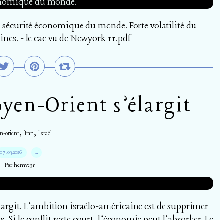
 sécurité économique du monde. Forte volatilité du
ines. - le cac vu de Newyork 11.pdf
oyen-Orient s’élargit
,
,
n-orient
Iran
Israël
07.03.2026
…
Par hemve31
argit. L’ambition israélo-américaine est de supprimer
s. Si le conflit reste court, l’économie peut l’absorber. Le