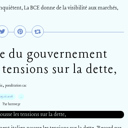
nquiètent, La BCE donne de la visibilité aux marchés,
ce du gouvernement
 tensions sur la dette,
,
lie
pondération cac
05.06.2018
…
Par hemve31