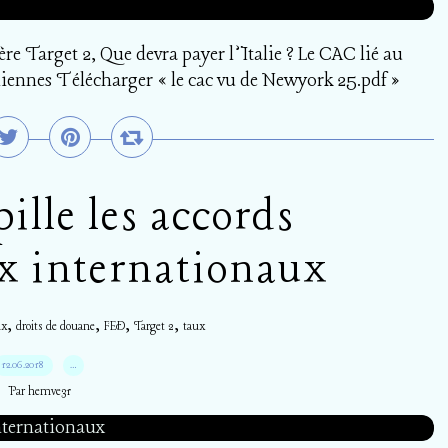
e Target 2, Que devra payer l’Italie ? Le CAC lié au
iennes Télécharger « le cac vu de Newyork 25.pdf »
lle les accords
 internationaux
,
,
,
,
ux
droits de douane
FED
Target 2
taux
12.06.2018
…
Par hemve31