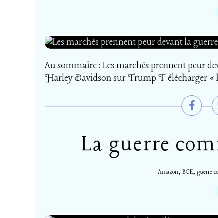
Au sommaire : Les marchés prennent peur de
Harley Davidson sur Trump T élécharger « le
La guerre comm
,
,
Amazon
BCE
guerre c