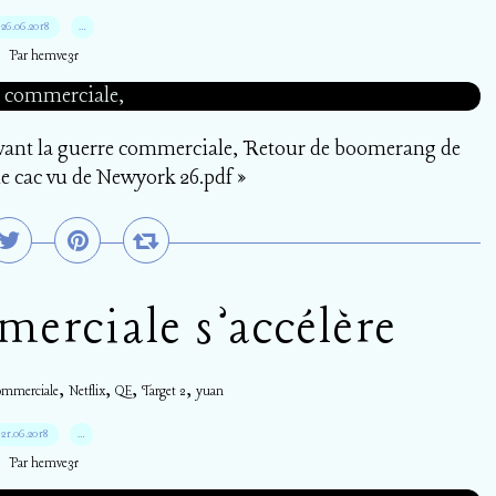
26.06.2018
…
Par hemve31
vant la guerre commerciale, Retour de boomerang de
 cac vu de Newyork 26.pdf »
erciale s’accélère
,
,
,
,
ommerciale
Netflix
QE
Target 2
yuan
21.06.2018
…
Par hemve31