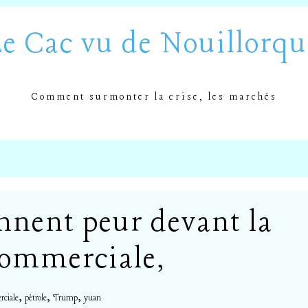
Le Cac vu de Nouillorqu
Comment surmonter la crise, les marchés
nnent peur devant la
commerciale,
,
,
,
rciale
pétrole
Trump
yuan