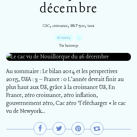
décembre
,
,
,
CAC
croissance
S&P 500
taux
26.12.2014
…
Par hemve31
Au sommaire : Le bilan 2014 et les perspectives
2015, USA : 3 – France : 0 L’année devrait finir au
plus haut aux US, grâce à la croissance US, En
France, zéro croissance, zéro inflation,
gouvernement zéro, Cac zéro Télécharger « le cac
vu de Newyork...