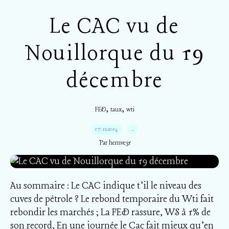
Le CAC vu de
Nouillorque du 19
décembre
,
,
FED
taux
wti
17.12.2014
…
Par hemve31
Au sommaire : Le CAC indique t’il le niveau des
cuves de pétrole ? Le rebond temporaire du Wti fait
rebondir les marchés ; La FED rassure, WS à 1% de
son record, En une journée le Cac fait mieux qu’en