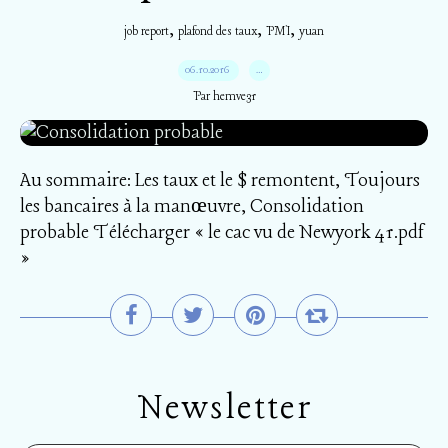
,
,
,
job report
plafond des taux
PMI
yuan
06.10.2016
…
Par hemve31
Au sommaire: Les taux et le $ remontent, Toujours
les bancaires à la manœuvre, Consolidation
probable Télécharger « le cac vu de Newyork 41.pdf
»
Newsletter