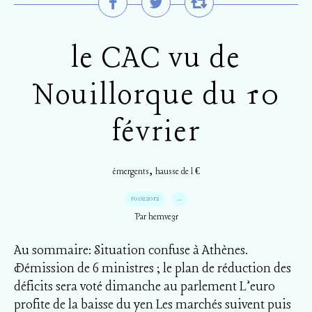
le CAC vu de
Nouillorque du 10
février
,
émergents
hausse de l €
10.02.2012
…
Par hemve31
Au sommaire: Situation confuse à Athènes.
Démission de 6 ministres ; le plan de réduction des
déficits sera voté dimanche au parlement L’euro
profite de la baisse du yen Les marchés suivent puis