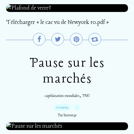
Télécharger « le cac vu de Newyork 10.pdf »
Pause sur les
marchés
,
capitlaisation mondiales
PMI
01.03.2024
…
Par hemve31