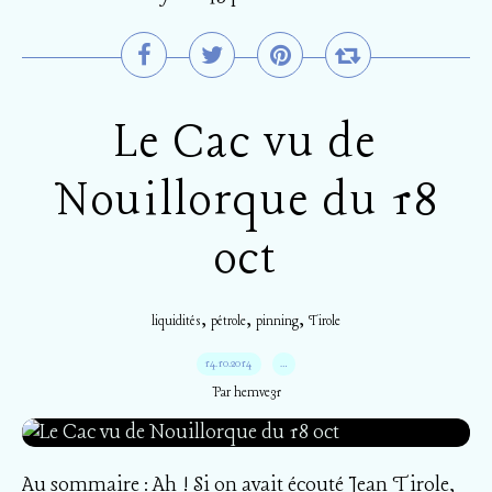
Le Cac vu de
Nouillorque du 18
oct
,
,
,
liquidités
pétrole
pinning
Tirole
14.10.2014
…
Par hemve31
Au sommaire : Ah ! Si on avait écouté Jean Tirole,