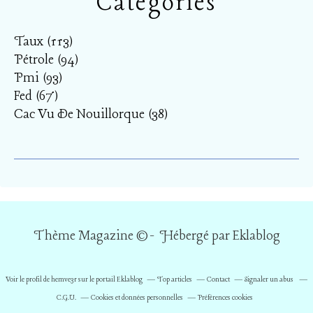
Catégories
Taux
(113)
Pétrole
(94)
Pmi
(93)
Fed
(67)
Cac Vu De Nouillorque
(38)
Thème Magazine © - Hébergé par
Eklablog
Voir le profil de
hemve31
sur le portail Eklablog
Top articles
Contact
Signaler un abus
C.G.U.
Cookies et données personnelles
Préférences cookies