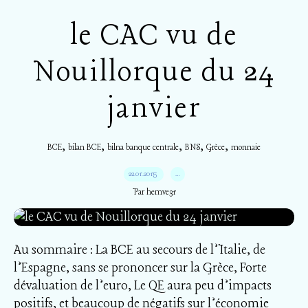
le CAC vu de
Nouillorque du 24
janvier
,
,
,
,
,
BCE
bilan BCE
bilna banque centrale
BNS
Grèce
monnaie
22.01.2015
…
Par hemve31
Au sommaire : La BCE au secours de l’Italie, de
l’Espagne, sans se prononcer sur la Grèce, Forte
dévaluation de l’euro, Le QE aura peu d’impacts
positifs, et beaucoup de négatifs sur l’économie