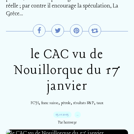
réelle ; par contre il encourage la spéculation, La
Grèce...
le CAC vu de
Nouillorque du 17
janvier
,
,
,
,
FCH
franc suisse
pétrole
résultats S&P
taux
15.01.2015
…
Par hemve31