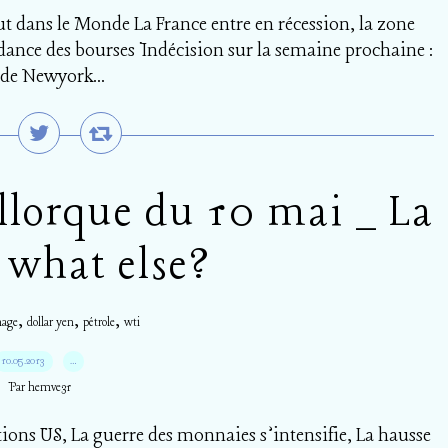
t dans le Monde La France entre en récession, la zone
ndance des bourses Indécision sur la semaine prochaine :
 de Newyork...
llorque du 10 mai _ La
 what else?
,
,
,
age
dollar yen
pétrole
wti
10.05.2013
…
Par hemve31
ions US, La guerre des monnaies s’intensifie, La hausse