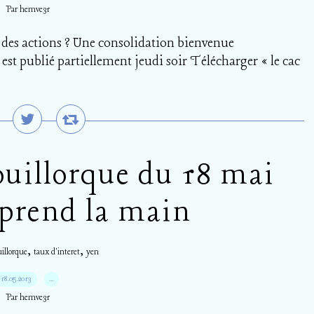
Par hemve31
 des actions ? Une consolidation bienvenue
st publié partiellement jeudi soir Télécharger « le cac
uillorque du 18 mai
eprend la main
,
,
uillorque
taux d'interet
yen
18.05.2013
…
Par hemve31