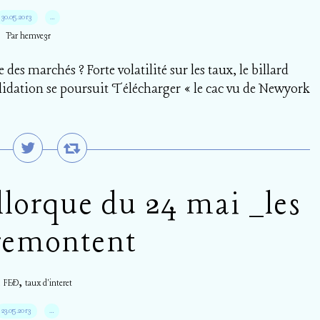
30.05.2013
…
Par hemve31
des marchés ? Forte volatilité sur les taux, le billard
idation se poursuit Télécharger « le cac vu de Newyork
llorque du 24 mai _les
remontent
,
,
FED
taux d'interet
23.05.2013
…