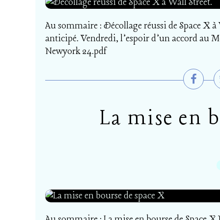
Au sommaire : Décollage réussi de Space X à 
anticipé. Vendredi, l’espoir d’un accord au Mo
Newyork 24.pdf
La mise en b
Au sommaire : La mise en bourse de Space X N