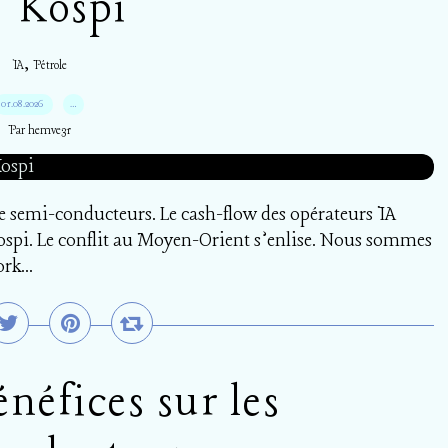
 Kospi
,
IA
Pétrole
01.08.2026
…
Par hemve31
 de semi-conducteurs. Le cash-flow des opérateurs IA
 Kospi. Le conflit au Moyen-Orient s’enlise. Nous sommes
rk...
énéfices sur les