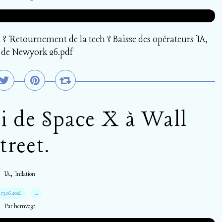
é ? Retournement de la tech ? Baisse des opérateurs IA,
u de Newyork 26.pdf
i de Space X à Wall
treet.
,
IA
Inflation
13.06.2026
…
Par hemve31