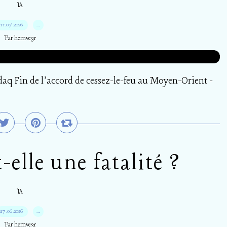
IA
11.07.2026
…
Par hemve31
aq Fin de l’accord de cessez-le-feu au Moyen-Orient -
-elle une fatalité ?
IA
27.06.2026
…
Par hemve31