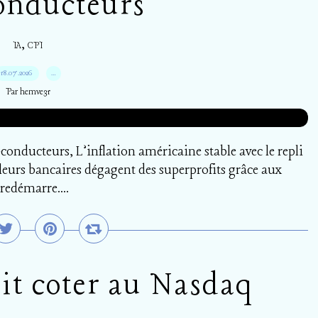
onducteurs
,
IA
CPI
18.07.2026
…
Par hemve31
conducteurs, L’inflation américaine stable avec le repli
valeurs bancaires dégagent des superprofits grâce aux
redémarre....
it coter au Nasdaq