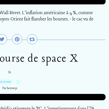
Wall Street. L’inflation américaine à 4 %, comme
yen-Orient fait flamber les bourses. - le cac vu de
ourse de space X
IA
06.06.2026
…
Par hemve31
vidia réinvente le PC, L’investissement dans l’IA