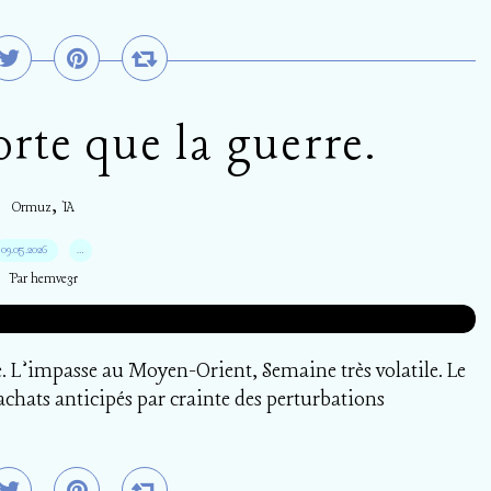
orte que la guerre.
,
Ormuz
IA
09.05.2026
…
Par hemve31
e. L’impasse au Moyen-Orient, Semaine très volatile. Le
achats anticipés par crainte des perturbations