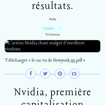
résultats.
Nvidia
01.09.2024
…
Par hemve31
Télécharger « le cac vu de Newyork 35.pdf »
Nvidia, première
capitalisation