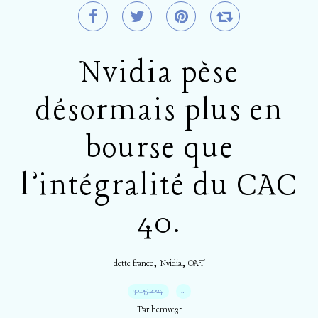
Nvidia pèse
désormais plus en
bourse que
l’intégralité du CAC
40.
,
,
dette france
Nvidia
OAT
30.05.2024
…
Par hemve31