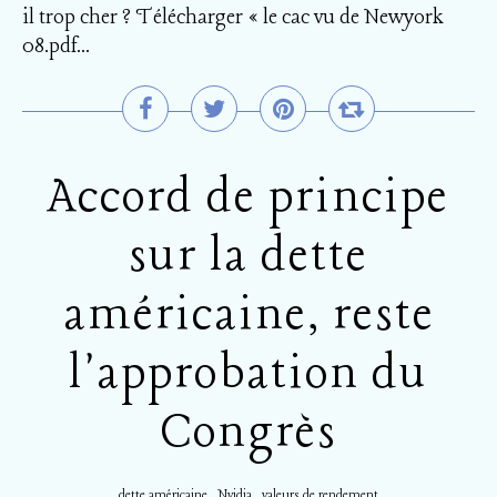
il trop cher ? Télécharger « le cac vu de Newyork
08.pdf...
Accord de principe
sur la dette
américaine, reste
l'approbation du
Congrès
,
,
dette américaine
Nvidia
valeurs de rendement