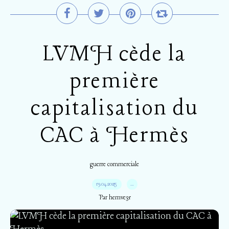
LVMH cède la
première
capitalisation du
CAC à Hermès
guerre commerciale
19.04.2025
…
Par hemve31