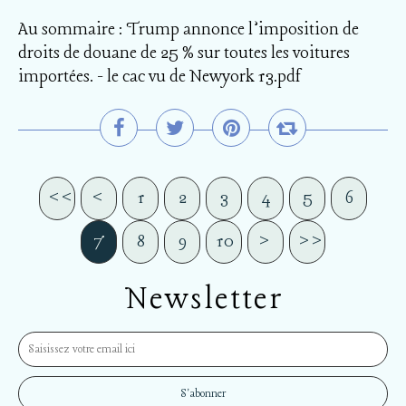
Au sommaire : Trump annonce l’imposition de
droits de douane de 25 % sur toutes les voitures
importées. - le cac vu de Newyork 13.pdf
<<
<
1
2
3
4
5
6
7
8
9
10
20
30
40
50
60
70
>
>>
Newsletter