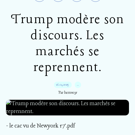
Trump modère son
discours. Les
marchés se
reprennent.
26.04.2025
…
Par hemve31
- le cac vu de Newyork 17.pdf