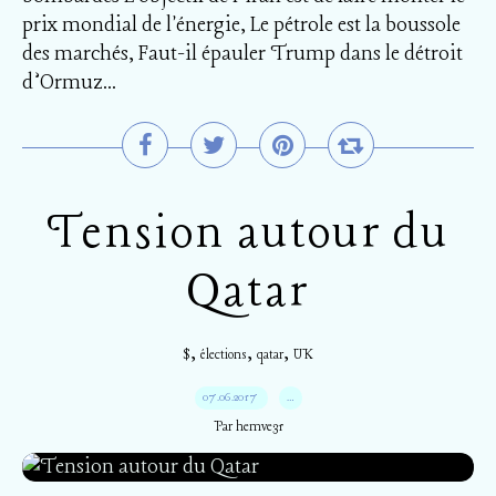
prix mondial de l'énergie, Le pétrole est la boussole
des marchés, Faut-il épauler Trump dans le détroit
d’Ormuz...
Tension autour du
Qatar
,
,
,
$
élections
qatar
UK
07.06.2017
…
Par hemve31